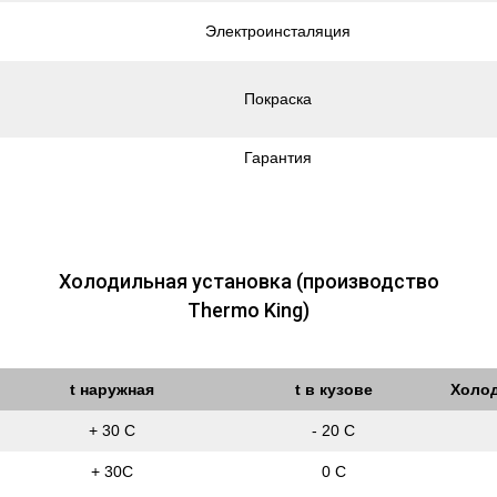
Электроинсталяция
Покраска
Гарантия
Холодильная установка (производство
Thermo King)
t наружная
t в кузове
Холо
+ 30 С
- 20 С
+ 30С
0 С