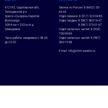
АДРЕС
КОНТАКТЫ
412193, Саратовская обл.,
Звонок по России:
8 (8452) 30-
Татищевский р-н
44-44
трасса «Сызрань-Саратов-
Отдел сервиса:
8 (917) 320-04-85
Волгоград»
Отдел продаж:
8 (987) 380-16-47
309-й км + 250 м от д.
Отдел продаж:
8 (987) 370-01-67
Шевыревка
Отдел запасных частей:
8 (904)
706-96-86
Часы работы: ежедневно с 08:00
Отдел запасных частей:
8 (987)
до 20:00
380-15-98
E-mail: Info@cttm-saratov.ru