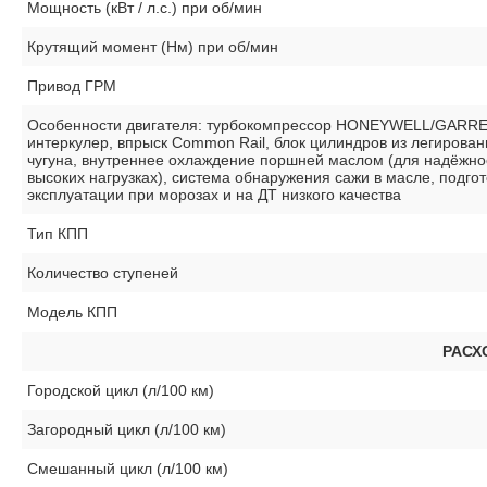
Мощность (кВт / л.с.) при об/мин
Крутящий момент (Нм) при об/мин
Привод ГРМ
Особенности двигателя: турбокомпрессор HONEYWELL/GARRE
интеркулер, впрыск Common Rail, блок цилиндров из легирован
чугуна, внутреннее охлаждение поршней маслом (для надёжно
высоких нагрузках), система обнаружения сажи в масле, подгот
эксплуатации при морозах и на ДТ низкого качества
Тип КПП
Количество ступеней
Модель КПП
РАСХ
Городской цикл (л/100 км)
Загородный цикл (л/100 км)
Смешанный цикл (л/100 км)