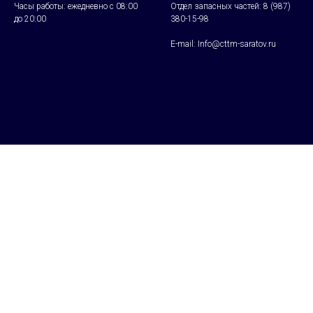
Часы работы: ежедневно с 08:00
Отдел запасных частей:
8 (987)
до 20:00
380-15-98
E-mail: Info@cttm-saratov.ru