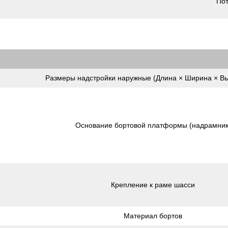
Пот
Размеры надстройки наружные (Длина × Ширина × Вы
Основание бортовой платформы (надрамник
Крепление к раме шасси
Материал бортов