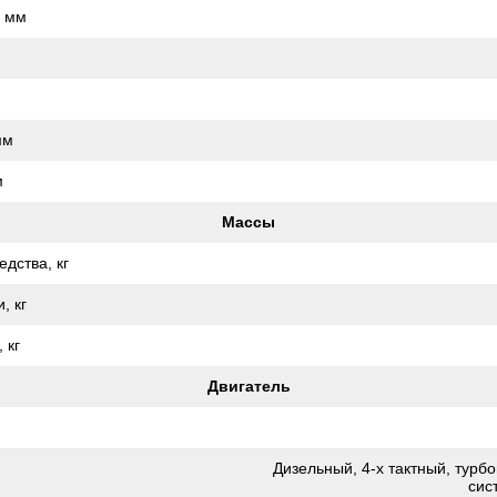
, мм
мм
м
Массы
дства, кг
, кг
 кг
Двигатель
Дизельный, 4-х тактный, тур
сис