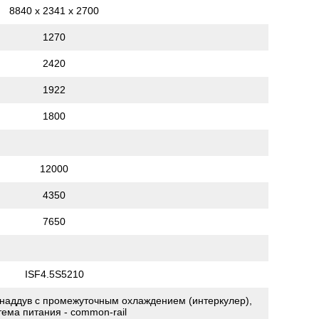
8840 х 2341 х 2700
1270
2420
1922
1800
12000
4350
7650
ISF4.5S5210
бонаддув с промежуточным охлаждением (интеркулер),
тема питания - common-rail