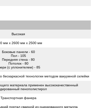
Высокая
0 мм х 2600 мм х 2500 мм
Боковые панели - 60
Пол - 105
Передняя стена - 80
Потолок - 80
ери (с уплонителем) - 85
о бескаркасной технологии методом вакуумной склейки
ующего материала применен высококачественный
удированный пенополистирол
Транспортная фанера
задний портал сварной из оцинкованного металла