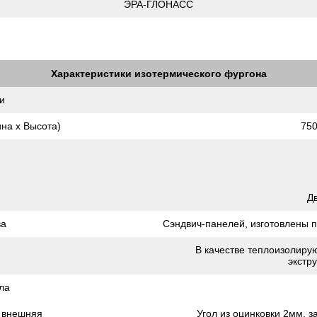
ЭРА-ГЛОНАСС
Характеристики изотермического фургона
и
на х Высота)
750
Дв
ва
Сэндвич-панелей, изготовлены п
В качестве теплоизолир
экстр
ла
 внешняя
Угол из оцинковки 2мм, 