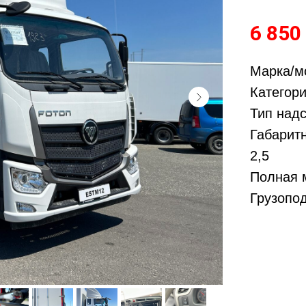
6 850
Марка/м
Категори
Тип над
Габаритн
2,5
Полная м
Грузопод