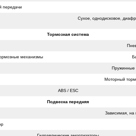
й передачи
Сухое, однодисковое, диафр
Тормозная система
Пнев
тормозные механизмы
Б
Пружинные 
Моторный тормо
ABS / ESC
Подвеска передняя
Зависимая, на 
ор
Гидравлические амортизаторы