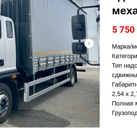
меха
5 750
Марка/м
Категори
Тип над
сдвижны
Габаритн
2,54 х 2,
Полная м
Грузопод