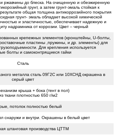
 и ржавчины до блеска. На очищенную и обезжиренную
икорозийный грунт, а затем грунт-эмаль стойкая к
результате общая толщина антикоррозийного покрытия
ксидная грунт- эмаль обладает высокой химической
очностью и эластичностью, обеспечивает надежную и
ту надрамника от коррозии. Цвет – черный
ованных крепежных элементов (кронштейны, U-болты,
роставочные пластины ,пружины, и др. элементы) для
грузоподъемности. Для крепления используется
ые болты и самоконтрящиеся гайки
Сталь
зного металла сталь 09Г2С или 10ХСНД окрашена в
серый цвет
еханизм крыша + бока (тент в пол)
из ткани плотностью 650 г/м2
рые, потолок полностью белый
л снаружи и внутри. Окрашены в белый цвет
ая штанговая производства ЦТТМ