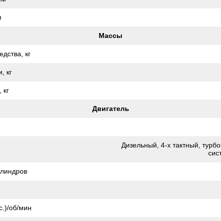
м
Массы
дства, кг
, кг
 кг
Двигатель
Дизельный, 4-х тактный, тур
сис
илиндров
м
.)/об/мин