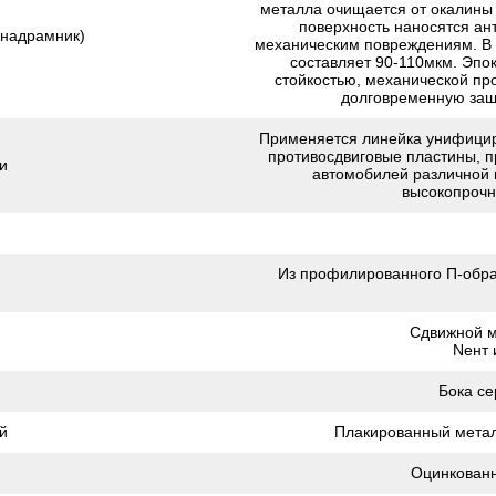
металла очищается от окалины
поверхность наносятся ант
(надрамник)
механическим повреждениям. В 
составляет 90-110мкм. Эпо
стойкостью, механической пр
долговременную защи
Применяется линейка унифицир
противосдвиговые пластины, п
и
автомобилей различной 
высокопрочн
Из профилированного П-обра
Сдвижной м
Nент 
Бока се
й
Плакированный метал
Оцинкованн