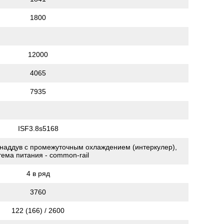
1800
12000
4065
7935
ISF3.8s5168
бонаддув с промежуточным охлаждением (интеркулер),
тема питания - common-rail
4 в ряд
3760
122 (166) / 2600