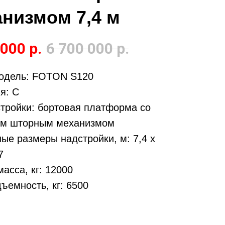
низмом 7,4 м
 000
р.
6 700 000
р.
одель: FOTON S120
я: С
стройки: бортовая платформа со
м шторным механизмом
ые размеры надстройки, м: 7,4 х
7
асса, кг: 12000
ъемность, кг: 6500