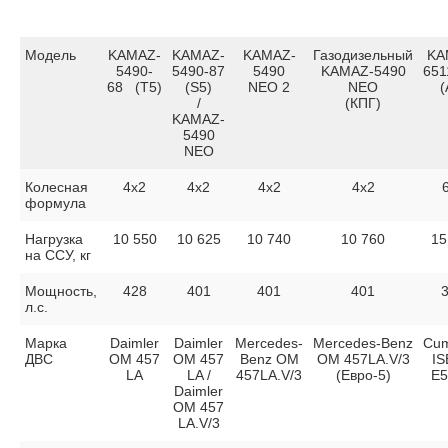
Модель
KAMAZ-
KAMAZ-
KAMAZ-
Газодизельный
KA
5490-
5490-87
5490
KAMAZ-5490
651
68 (T5)
(S5)
NEO 2
NEO
(
/
(КПГ)
KAMAZ-
5490
NEO
Колесная
4х2
4х2
4х2
4х2
формула
Нагрузка
10 550
10 625
10 740
10 760
15
на ССУ, кг
Мощность,
428
401
401
401
л.с.
Марка
Daimler
Daimler
Mercedes-
Mercedes-Benz
Cu
ДВС
OM 457
OM 457
Benz OM
OM 457LA.V/3
IS
LA
LA /
457LA.V/3
(Евро-5)
E5
Daimler
OM 457
LA.V/3