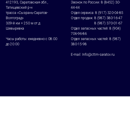
412193, Саратовская обл.,
Звонок по России:
8 (8452) 30-
Татищевский р-н
44-44
трасса «Сызрань-Саратов-
Отдел сервиса:
8 (917) 320-04-85
Волгоград»
Отдел продаж:
8 (987) 380-16-47
309-й км + 250 м от д.
Отдел продаж:
8 (987) 370-01-67
Шевыревка
Отдел запасных частей:
8 (904)
706-96-86
Часы работы: ежедневно с 08:00
Отдел запасных частей:
8 (987)
до 20:00
380-15-98
E-mail: Info@cttm-saratov.ru